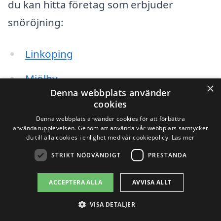
du kan hitta företag som erbjuder
snöröjning:
Linköping
Mjölby
×
Denna webbplats använder
Berg
cookies
Denna webbplats använder cookies för att förbättra
Finspång
användarupplevelsen. Genom att använda vår webbplats samtycker
du till alla cookies i enlighet med vår cookiepolicy.
Läs mer
Grytgöl
STRIKT NÖDVÄNDIGT
PRESTANDA
Sturefors
ACCEPTERA ALLA
AVVISA ALLT
Tallboda
VISA DETALJER