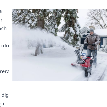
a
ör
och
m du
erera
 dig
 i