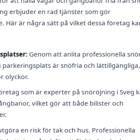
för att hålla vägar och gångbanor fria från snö
ing erbjuder en rad tjänster som gör
 Här är några sätt på vilket dessa företag ka
splatser:
Genom att anlita professionella snö
 parkeringsplats är snöfria och lättillgängliga
r olyckor.
retag som är experter på snöröjning i Sveg 
ångbanor, vilket gör att både bilister och
er.
göra en risk för tak och hus. Professionella