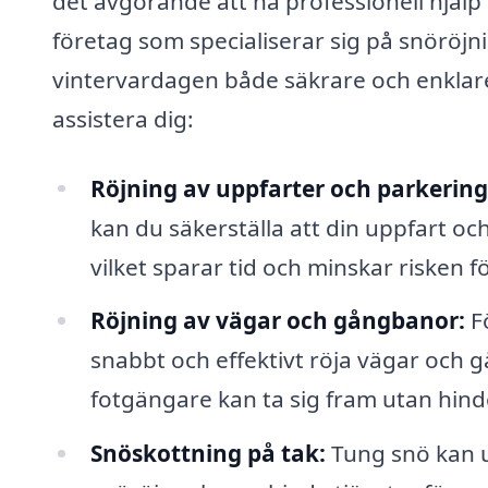
det avgörande att ha professionell hjälp 
företag som specialiserar sig på snöröjn
vintervardagen både säkrare och enklare.
assistera dig:
Röjning av uppfarter och parkering
kan du säkerställa att din uppfart och
vilket sparar tid och minskar risken fö
Röjning av vägar och gångbanor:
Fö
snabbt och effektivt röja vägar och g
fotgängare kan ta sig fram utan hind
Snöskottning på tak:
Tung snö kan ut