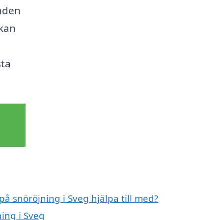
anden
 kan
h
sta
på snöröjning i Sveg hjälpa till med?
ning i Sveg