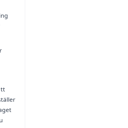
ing
r
r
tt
täller
taget
du