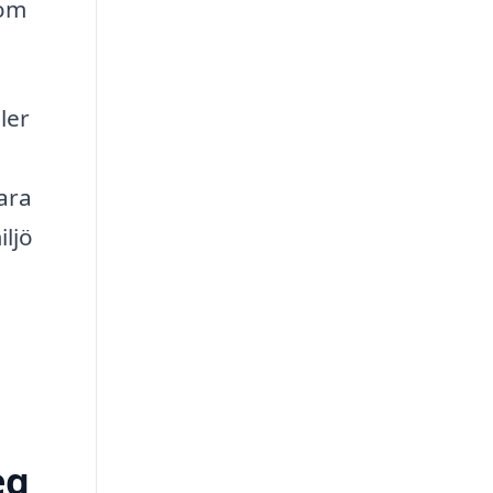
som
ler
bara
iljö
eg