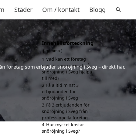
m
Städer
Om / kontakt
Blogg
Innehållsförteckning
gömma
1
Vad kan ett företag
som är specialiserat på
rån företag som erbjuder snöröjning i Sveg – direkt här.
snöröjning i Sveg hjälpa
till med?
2
Få alltid minst 3
erbjudanden för
snöröjning i Sveg
3
Få 3 erbjudanden för
snöröjning i Sveg från
professionella företag
4
Hur mycket kostar
snöröjning i Sveg?