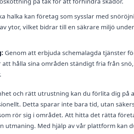
öskottning på tak för att förhindra skador.
ka halka kan företag som sysslar med snöröjn
 ytor, vilket bidrar till en säkrare miljö unde
:
Genom att erbjuda schemalagda tjänster fö
att hålla sina områden ständigt fria från snö,
.
et och rätt utrustning kan du förlita dig på a
onellt. Detta sparar inte bara tid, utan säkers
som rör sig i området. Att hitta det rätta före
en utmaning. Med hjälp av vår plattform kan 