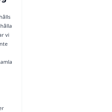
hålls
hålla
r vi
inte
 samla
er