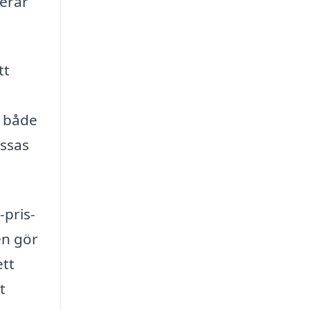
gerar
tt
r både
assas
-pris-
en gör
ett
t