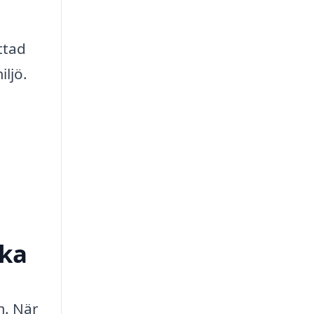
ttad
iljö.
aka
m. När