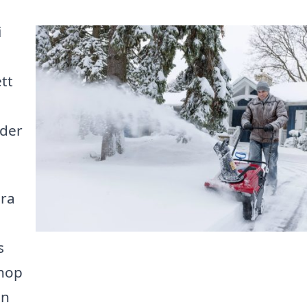
i
tt
nder
ära
s
ihop
in