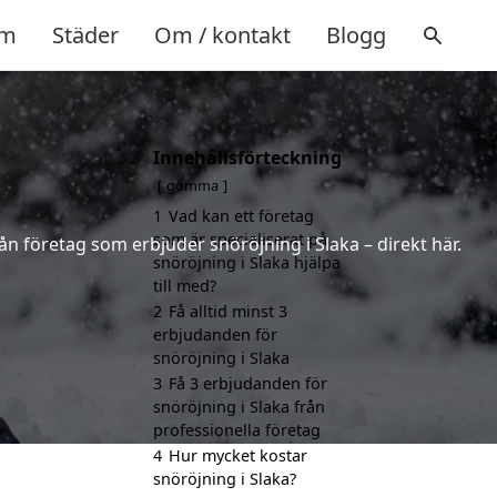
m
Städer
Om / kontakt
Blogg
Innehållsförteckning
gömma
1
Vad kan ett företag
som är specialiserat på
ån företag som erbjuder snöröjning i Slaka – direkt här.
snöröjning i Slaka hjälpa
till med?
2
Få alltid minst 3
erbjudanden för
snöröjning i Slaka
3
Få 3 erbjudanden för
snöröjning i Slaka från
professionella företag
4
Hur mycket kostar
snöröjning i Slaka?