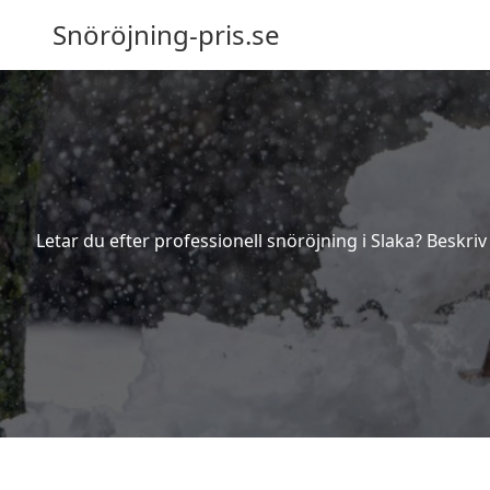
Snöröjning-pris.se
Letar du efter professionell snöröjning i Slaka? Beskri