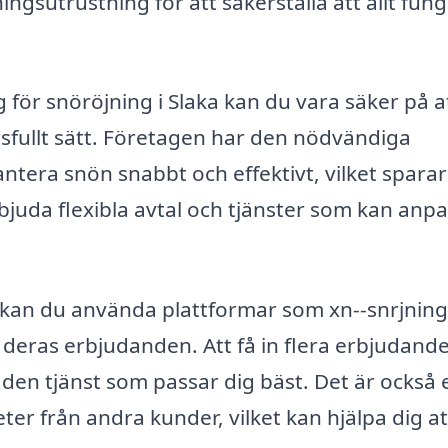
gsutrustning för att säkerställa att allt fun
g för snöröjning i Slaka kan du vara säker på a
arsfullt sätt. Företagen har den nödvändiga
ntera snön snabbt och effektivt, vilket spara
rbjuda flexibla avtal och tjänster som kan anp
 kan du använda plattformar som xn--snrjning
h deras erbjudanden. Att få in flera erbjudand
h den tjänst som passar dig bäst. Det är också 
er från andra kunder, vilket kan hjälpa dig at