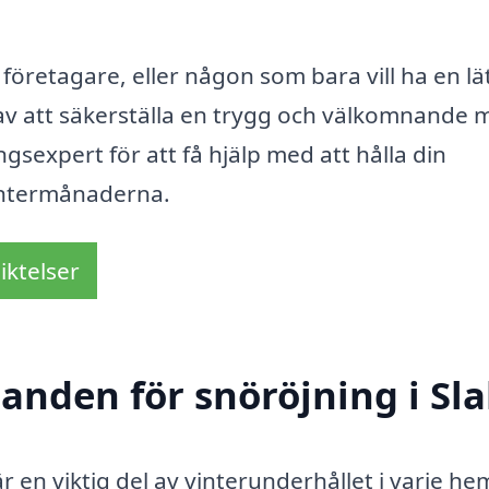
företagare, eller någon som bara vill ha en lä
l av att säkerställa en trygg och välkomnande m
gsexpert för att få hjälp med att hålla din
vintermånaderna.
iktelser
danden för snöröjning i Sl
 är en viktig del av vinterunderhållet i varje he