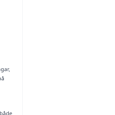
ägar,
på
r både