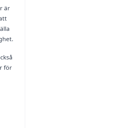
r är
att
älla
ghet.
också
r för