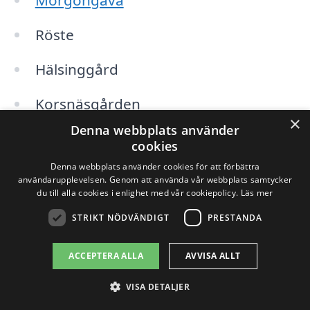
Morgongåva
Röste
Hälsinggård
Korsnäsgården
×
Denna webbplats använder
Sörfjäla
cookies
Denna webbplats använder cookies för att förbättra
Färila
användarupplevelsen. Genom att använda vår webbplats samtycker
du till alla cookies i enlighet med vår cookiepolicy.
Läs mer
Genom att fylla i dina detaljer på xn--
STRIKT NÖDVÄNDIGT
PRESTANDA
snrjning-pris-jmbb.se kan du få
ACCEPTERA ALLA
AVVISA ALLT
direktkontakt med lokala företag som
VISA DETALJER
specialiserar sig på snöröjning.