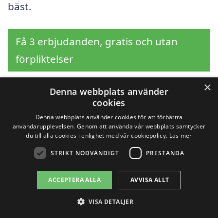
bäst.
Få 3 erbjudanden, gratis och utan
förpliktelser
×
Denna webbplats använder
cookies
Sök efter en
Denna webbplats använder cookies för att förbättra
användarupplevelsen. Genom att använda vår webbplats samtycker
professionell för
du till alla cookies i enlighet med vår cookiepolicy.
Läs mer
snöröjning i andra
STRIKT NÖDVÄNDIGT
PRESTANDA
städer nära
ACCEPTERA ALLA
AVVISA ALLT
Morgongåva
VISA DETALJER