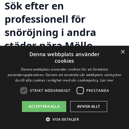
Sök efter en
professionell för
snöröjning i andra
städer nära Mölle
×
Denna webbplats använder
cookies
Att hitta pålitlig snöröjning i Mölle är
Denna webbplats använder cookies för att förbättra
användarupplevelsen. Genom att använda vår webbplats samtycker
avgörande för att hålla vägar och
du till alla cookies i enlighet med vår cookiepolicy.
Läs mer
uppfarter säkra under vintermånaderna.
STRIKT NÖDVÄNDIGT
PRESTANDA
Men visste du att det finns flera andra
ACCEPTERA ALLA
AVVISA ALLT
städer i närheten där du också kan få
hjälp med snöröjning? Genom att
VISA DETALJER