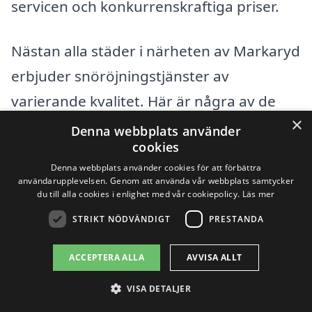
servicen och konkurrenskraftiga priser.
Nästan alla städer i närheten av Markaryd
erbjuder snöröjningstjänster av
varierande kvalitet. Här är några av de
×
städer där du kan hitta pålitliga företag
Denna webbplats använder
cookies
för snöröjning:
Denna webbplats använder cookies för att förbättra
användarupplevelsen. Genom att använda vår webbplats samtycker
Laholm
du till alla cookies i enlighet med vår cookiepolicy.
Läs mer
STRIKT NÖDVÄNDIGT
PRESTANDA
Osby
ACCEPTERA ALLA
AVVISA ALLT
Hässleholm
VISA DETALJER
Älmhult