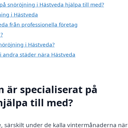
på snöröjning i Hästveda hjälpa till med?
ning i Hästveda
da från professionella företag
a?
snöröjning i Hästveda?
g i andra städer nära Hästveda
 är specialiserat på
jälpa till med?
ce, särskilt under de kalla vintermånaderna nä