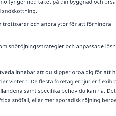
snö tynger ned taket på din byggnad och orsa
l snöskottning.
n trottoarer och andra ytor för att förhindra
om snöröjningsstrategier och anpassade lösn
stveda innebär att du slipper oroa dig för att h
er vintern. De flesta företag erbjuder flexibl
llandena samt specifika behov du kan ha. Det
tiga snöfall, eller mer sporadisk röjning ber