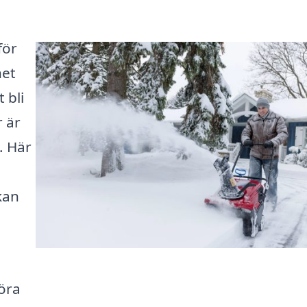
för
het
 bli
 är
. Här
kan
öra