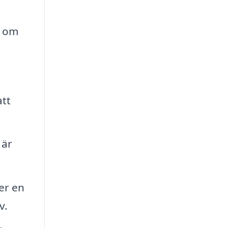
d om
att
 är
ler en
v.