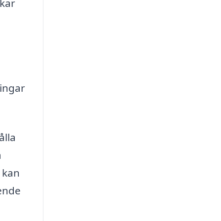
kar
ingar
ålla
a
 kan
oende