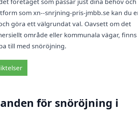
a det företaget som passar just dina behov och
tform som xn--snrjning-pris-jmbb.se kan du e
 och göra ett välgrundat val. Oavsett om det
mersiellt område eller kommunala vägar, finns
lpa till med snöröjning.
iktelser
danden för snöröjning i