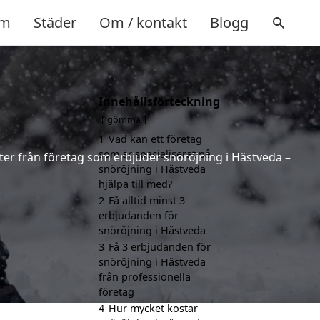
m
Städer
Om / kontakt
Blogg
Innehållsförteckning
gömma
1
Vad kan ett företag
som är specialiserat på
rter från företag som erbjuder snöröjning i Hästveda –
snöröjning i Hästveda
hjälpa till med?
2
Få alltid minst 3
erbjudanden för
snöröjning i Hästveda
3
Få 3 erbjudanden för
snöröjning i Hästveda
från professionella
företag
4
Hur mycket kostar