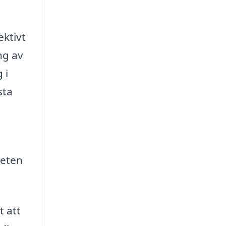
ektivt
ng av
 i
sta
heten
t att