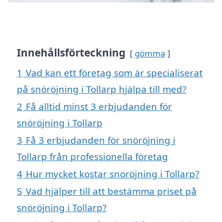
Innehållsförteckning
gömma
1
Vad kan ett företag som är specialiserat
på snöröjning i Tollarp hjälpa till med?
2
Få alltid minst 3 erbjudanden för
snöröjning i Tollarp
3
Få 3 erbjudanden för snöröjning i
Tollarp från professionella företag
4
Hur mycket kostar snöröjning i Tollarp?
5
Vad hjälper till att bestämma priset på
snöröjning i Tollarp?