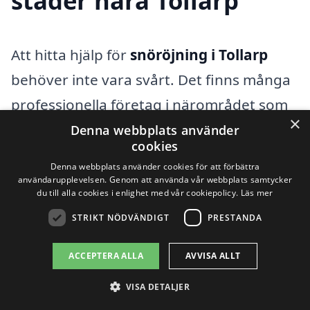
städer nära Tollarp
Att hitta hjälp för
snöröjning i Tollarp
behöver inte vara svårt. Det finns många
professionella företag i närområdet som
×
erbjuder snöröjningstjänster av hög
Denna webbplats använder
cookies
kvalitet. Oavsett om du har en privat
Denna webbplats använder cookies för att förbättra
fastighet eller en företagslokal, kan du
användarupplevelsen. Genom att använda vår webbplats samtycker
du till alla cookies i enlighet med vår cookiepolicy.
Läs mer
enkelt få hjälp av experter som vet hur
STRIKT NÖDVÄNDIGT
PRESTANDA
man hanterar de snöiga
vintermånaderna.
ACCEPTERA ALLA
AVVISA ALLT
VISA DETALJER
När du letar efter snöröjningstjänster är