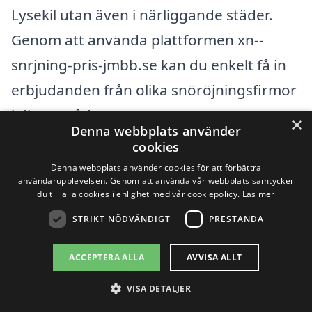
Lysekil utan även i närliggande städer.
Genom att använda plattformen xn--
snrjning-pris-jmbb.se kan du enkelt få in
erbjudanden från olika snöröjningsfirmor
i ditt område.
×
Denna webbplats använder
cookies
Några av de städer där du också kan söka
Denna webbplats använder cookies för att förbättra
efter snöröjningstjänster inkluderar:
användarupplevelsen. Genom att använda vår webbplats samtycker
du till alla cookies i enlighet med vår cookiepolicy.
Läs mer
STRIKT NÖDVÄNDIGT
PRESTANDA
Bohus-Malmön
ACCEPTERA ALLA
AVVISA ALLT
Grundsund
VISA DETALJER
Fjällbacka