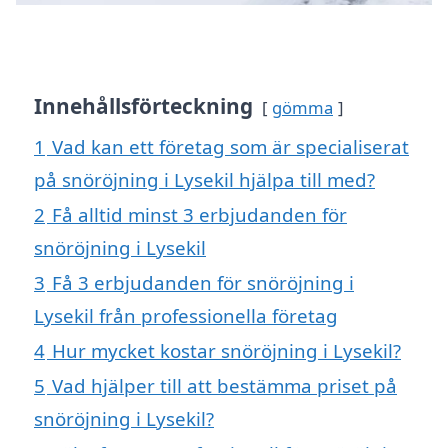
Innehållsförteckning
gömma
1
Vad kan ett företag som är specialiserat
på snöröjning i Lysekil hjälpa till med?
2
Få alltid minst 3 erbjudanden för
snöröjning i Lysekil
3
Få 3 erbjudanden för snöröjning i
Lysekil från professionella företag
4
Hur mycket kostar snöröjning i Lysekil?
5
Vad hjälper till att bestämma priset på
snöröjning i Lysekil?