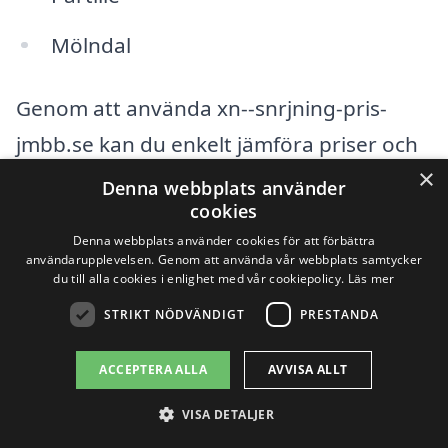
Mölndal
Genom att använda xn--snrjning-pris-
jmbb.se kan du enkelt jämföra priser och
×
tjänster från dessa företag. Tjänsten är
Denna webbplats använder
cookies
utformad för att hjälpa dig att få flera
Denna webbplats använder cookies för att förbättra
offerter på snöröjning, så att du kan välja
användarupplevelsen. Genom att använda vår webbplats samtycker
du till alla cookies i enlighet med vår cookiepolicy.
Läs mer
det alternativ som bäst passar dina
STRIKT NÖDVÄNDIGT
PRESTANDA
behov. Du behöver bara fylla i en enkel
frågaformulär, så får du snart svar från
ACCEPTERA ALLA
AVVISA ALLT
flera olika företag. På så sätt sparar du
VISA DETALJER
både tid och pengar, och du kan vara