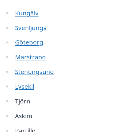
Kungälv
Svenljunga
Göteborg
Marstrand
Stenungsund
Lysekil
Tjörn
Askim
Partille