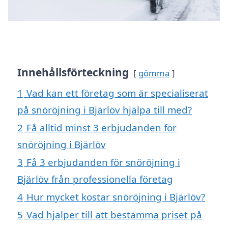
Innehållsförteckning
gömma
1
Vad kan ett företag som är specialiserat
på snöröjning i Bjärlöv hjälpa till med?
2
Få alltid minst 3 erbjudanden för
snöröjning i Bjärlöv
3
Få 3 erbjudanden för snöröjning i
Bjärlöv från professionella företag
4
Hur mycket kostar snöröjning i Bjärlöv?
5
Vad hjälper till att bestämma priset på