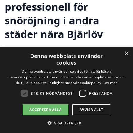
professionell för
snöröjning i andra
städer nära Bjärlöv
×
Denna webbplats använder
Om du behöver hjälp med snöröjning i
cookies
Bjärlöv, är det viktigt att veta att det finns
Denna webbplats använder cookies för att förbättra
flera alternativ i de närliggande städerna.
användarupplevelsen. Genom att använda vår webbplats samtycker
du till alla cookies i enlighet med vår cookiepolicy.
Läs mer
Att anlita en professionell firma för
STRIKT NÖDVÄNDIGT
PRESTANDA
snöröjning kan göra stora skillnader,
speciellt under de kalla vintermånaderna.
ACCEPTERA ALLA
AVVISA ALLT
Dessa företag kan säkerställa att både
VISA DETALJER
privata och offentliga ytor hålls säkra och