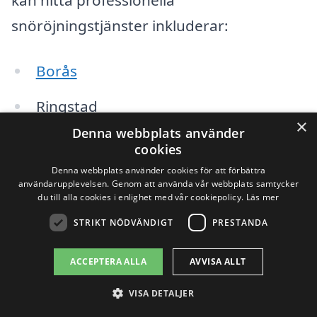
kan hitta professionella
snöröjningstjänster inkluderar:
Borås
Ringstad
×
Denna webbplats använder
Sjuhärad
cookies
Denna webbplats använder cookies för att förbättra
Fristad
användarupplevelsen. Genom att använda vår webbplats samtycker
du till alla cookies i enlighet med vår cookiepolicy.
Läs mer
Bredared
STRIKT NÖDVÄNDIGT
PRESTANDA
Dalsjöfors
ACCEPTERA ALLA
AVVISA ALLT
Gånghester
VISA DETALJER