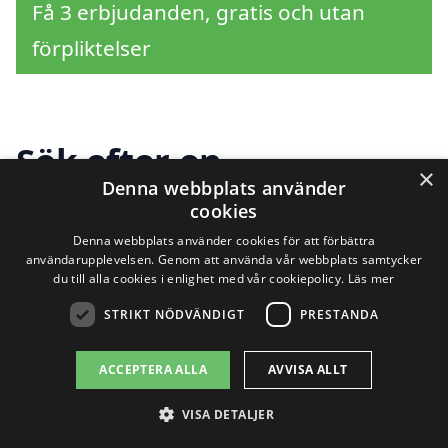
Få 3 erbjudanden, gratis och utan
förpliktelser
Sök efter en
×
Denna webbplats använder
professionell för
cookies
snöröjning i andra
Denna webbplats använder cookies för att förbättra
användarupplevelsen. Genom att använda vår webbplats samtycker
du till alla cookies i enlighet med vår cookiepolicy.
Läs mer
städer nära Venngarn
STRIKT NÖDVÄNDIGT
PRESTANDA
ACCEPTERA ALLA
AVVISA ALLT
Att hålla din uppfart, gångvägar och
andra ytor fria från snö är viktigt för både
VISA DETALJER