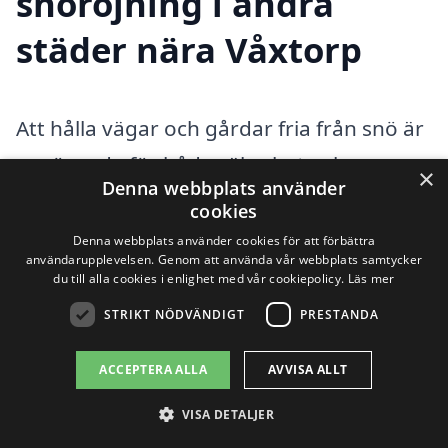
snöröjning i andra
städer nära Våxtorp
Att hålla vägar och gårdar fria från snö är
avgörande för både säkerhet och
×
Denna webbplats använder
tillgänglighet, särskilt under
cookies
vintermånaderna. Om du bor i Våxtorp
Denna webbplats använder cookies för att förbättra
användarupplevelsen. Genom att använda vår webbplats samtycker
och behöver hjälp med snöröjning, är du
du till alla cookies i enlighet med vår cookiepolicy.
Läs mer
inte ensam. Det finns flera professionella
STRIKT NÖDVÄNDIGT
PRESTANDA
företag som erbjuder snöröjning i
ACCEPTERA ALLA
AVVISA ALLT
Våxtorp och de närliggande områdena.
Genom att använda vår plattform kan du
VISA DETALJER