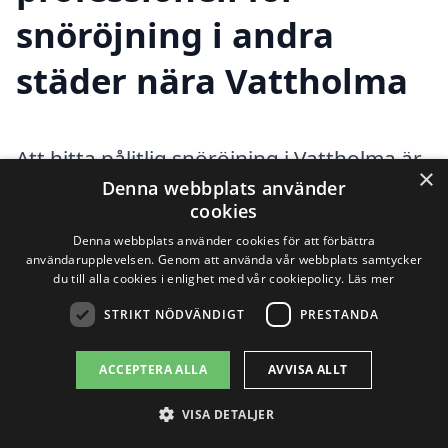
snöröjning i andra
städer nära Vattholma
Att hitta pålitlig snöröjning i Vattholma är
×
Denna webbplats använder
viktigt för att säkerställa framkomlighet
cookies
och säkerhet under vintermånaderna.
Denna webbplats använder cookies för att förbättra
användarupplevelsen. Genom att använda vår webbplats samtycker
Om du letar efter hjälp med snöröjning
du till alla cookies i enlighet med vår cookiepolicy.
Läs mer
finns det flera alternativ i närliggande
STRIKT NÖDVÄNDIGT
PRESTANDA
städer som kan erbjuda professionella
tjänster. Plattformen xn--snrjning-pris-
ACCEPTERA ALLA
AVVISA ALLT
jmbb.se gör det enkelt för dig att jämföra
VISA DETALJER
olika företag och få offerter för