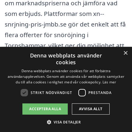
om marknadspriserna och jämföra vad
som erbjuds. Plattformar som xn--
snrjning-pris-jmbb.se gör det enkelt att få
flera offerter för snöröjning i
Torpshammar, vilket ger dig möjlighet att
×
Denna webbplats använder
hitta det bästa alternativet som passar
cookies
dina behov och din budget.
Denna webbplats använder cookies för att förbättra
användarupplevelsen. Genom att använda vår webbplats samtycker
du till alla cookies i enlighet med vår cookiepolicy.
Läs mer
Det är alltid en god idé att ställa specifika
STRIKT NÖDVÄNDIGT
PRESTANDA
frågor om vad som ingår i priset,
exempelvis om det finns några dolda
ACCEPTERA ALLA
AVVISA ALLT
kostnader eller om det erbjuds någon
VISA DETALJER
form av garanti på arbetet. Genom att