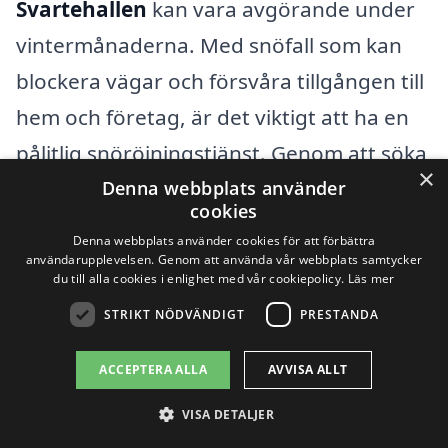
Svartehallen
kan vara avgörande under
vintermånaderna. Med snöfall som kan
blockera vägar och försvåra tillgången till
hem och företag, är det viktigt att ha en
pålitlig snöröjningstjänst. Genom att söka
×
efter professionella snöröjningstjänster i
Denna webbplats använder
cookies
närliggande städer kan du snabbt få
Denna webbplats använder cookies för att förbättra
hjälp. Tjänsterna som erbjuds inkluderar:
användarupplevelsen. Genom att använda vår webbplats samtycker
du till alla cookies i enlighet med vår cookiepolicy.
Läs mer
STRIKT NÖDVÄNDIGT
PRESTANDA
Snöröjning av uppfarter och
parkeringsplatser
ACCEPTERA ALLA
AVVISA ALLT
Röjning av gångvägar
VISA DETALJER