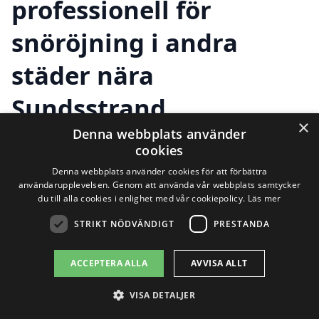
professionell för
snöröjning i andra
städer nära
Sundsstrand
×
Denna webbplats använder
cookies
Att hitta rätt hjälp för
snöröjning i
Denna webbplats använder cookies för att förbättra
användarupplevelsen. Genom att använda vår webbplats samtycker
Sundsstrand
behöver inte vara en
du till alla cookies i enlighet med vår cookiepolicy.
Läs mer
utmaning. Det finns flera professionella
STRIKT NÖDVÄNDIGT
PRESTANDA
företag som erbjuder snöröjningstjänster
i orter i närheten, vilket gör det enkelt att
ACCEPTERA ALLA
AVVISA ALLT
få den hjälp du behöver, oavsett var du
VISA DETALJER
befinner dig. Genom att använda en