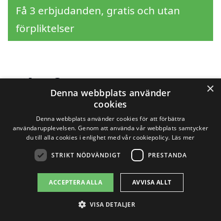
Få 3 erbjudanden, gratis och utan
förpliktelser
Sök efter en
×
Denna webbplats använder
professionell för
cookies
Denna webbplats använder cookies för att förbättra
snöröjning i andra
användarupplevelsen. Genom att använda vår webbplats samtycker
du till alla cookies i enlighet med vår cookiepolicy.
Läs mer
städer nära Strömsbruk
STRIKT NÖDVÄNDIGT
PRESTANDA
ACCEPTERA ALLA
AVVISA ALLT
Att hitta rätt hjälp för snöröjning i
VISA DETALJER
Strömsbruk kan vara avgörande, särskilt