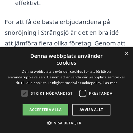
effektivt.
För att få de bästa erbjudandena på
snöröjning i Strångsjö är det en bra idé
att jämföra flera olika företag. Genom att
×
begära offerter och ställa frågor om
Denna webbplats använder
cookies
deras tjänster och priser kan du lättare
Denna webbplats använder cookies för att förbättra
hitta det alternativ som bäst passar dina
användarupplevelsen. Genom att använda vår webbplats samtycker
du till alla cookies i enlighet med vår cookiepolicy.
Läs mer
behov. Tjänsterna kan variera, så att få en
STRIKT NÖDVÄNDIGT
PRESTANDA
översikt över marknaden kan hjälpa dig
att fatta ett informerat beslut.
ACCEPTERA ALLA
AVVISA ALLT
VISA DETALJER
Genom att tänka på dessa faktorer och