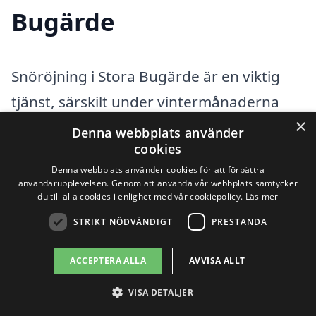
Bugärde
Snöröjning i Stora Bugärde är en viktig
tjänst, särskilt under vintermånaderna
×
när snön kan skapa problem för både
Denna webbplats använder
cookies
privatpersoner och företag. Att hålla
Denna webbplats använder cookies för att förbättra
vägar, uppfarter och gångvägar fria från
användarupplevelsen. Genom att använda vår webbplats samtycker
du till alla cookies i enlighet med vår cookiepolicy.
Läs mer
snö är avgörande för säkerhet och
STRIKT NÖDVÄNDIGT
PRESTANDA
tillgänglighet. Om du söker hjälp med
snöröjning kan det vara en god idé att
ACCEPTERA ALLA
AVVISA ALLT
även undersöka alternativ i de
VISA DETALJER
närliggande städerna för att hitta det