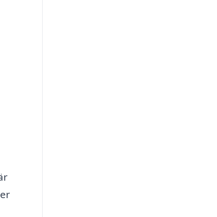
är
ner