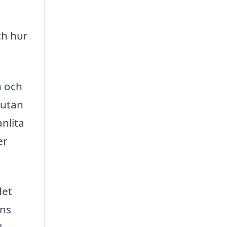
ch hur
n och
 utan
nlita
er
det
nns