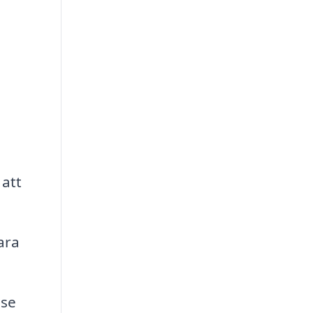
att
ara
.se