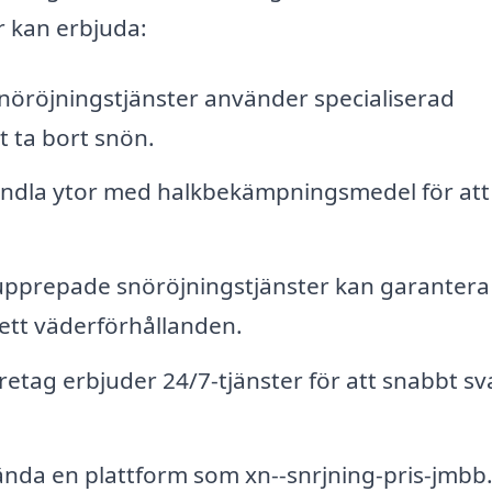
r kan erbjuda:
nöröjningstjänster använder specialiserad
t ta bort snön.
ndla ytor med halkbekämpningsmedel för att
pprepade snöröjningstjänster kan garantera 
vsett väderförhållanden.
tag erbjuder 24/7-tjänster för att snabbt sv
da en plattform som xn--snrjning-pris-jmbb