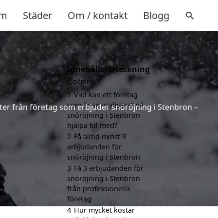
m
Städer
Om / kontakt
Blogg
Innehållsförteckning
gömma
1
Vad kan ett företag
som är specialiserat på
rter från företag som erbjuder snöröjning i Stenbron –
snöröjning i Stenbron
hjälpa till med?
2
Få alltid minst 3
erbjudanden för
snöröjning i Stenbron
3
Få 3 erbjudanden för
snöröjning i Stenbron
från professionella
företag
4
Hur mycket kostar