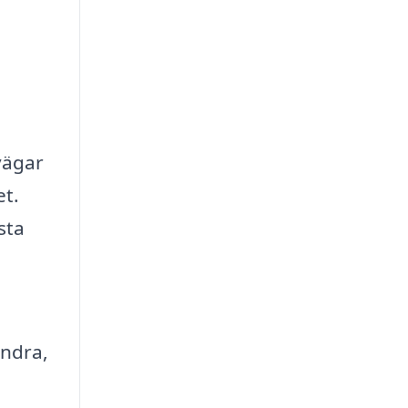
vägar
et.
sta
andra,