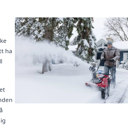
cke
tt ha
l
et
anden
på
dig