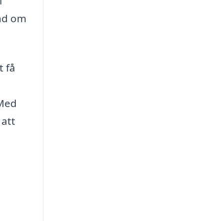
l
and om
t få
 Med
 att