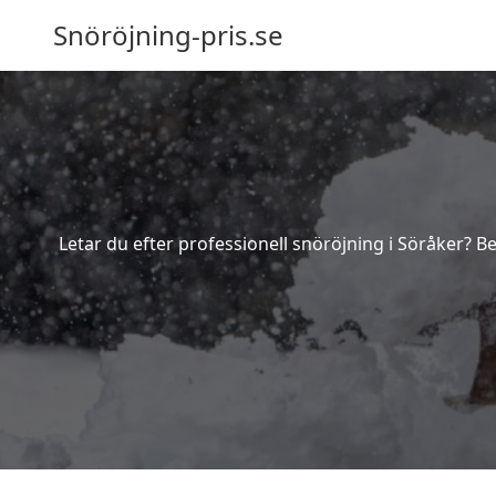
Snöröjning-pris.se
Letar du efter professionell snöröjning i Söråker? B