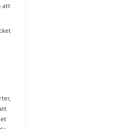
 att
cket
ter,
att
det