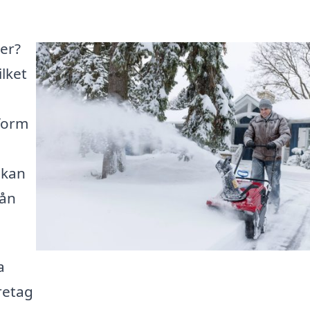
er?
ilket
tform
 kan
rån
a
retag