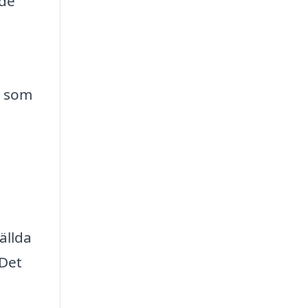
ade
ag som
ällda
 Det