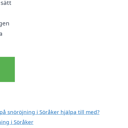
 sätt
ngen
a
på snöröjning i Söråker hjälpa till med?
ning i Söråker