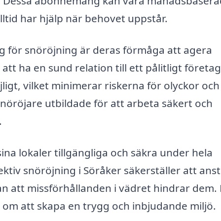
ar. Dessa abonnemang kan vara månadsbaser
alltid har hjälp när behovet uppstår.
ag för snöröjning är deras förmåga att agera
 att ha en sund relation till ett pålitligt föret
ligt, vilket minimerar riskerna för olyckor och
snöröjare utbildade för att arbeta säkert och
.
sina lokaler tillgängliga och säkra under hela
fektiv snöröjning i Söråker säkerställer att anst
n att missförhållanden i vädret hindrar dem.
 om att skapa en trygg och inbjudande miljö.