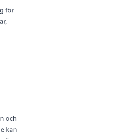
g för
ar,
en och
se kan