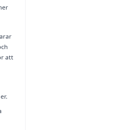
ner
parar
och
r att
er.
a