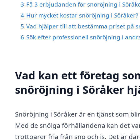
3
Få 3 erbjudanden för snöröjning i Söråke
4
Hur mycket kostar snöröjning i Söråker?
5
Vad hjälper till att bestämma priset på s
6
Sök efter professionell snöröjning i and
Vad kan ett företag som
snöröjning i Söråker hj
Snöröjning i Söråker är en tjänst som bl
Med de snöiga förhållandena kan det var
trottoarer fria från snö och is. Det är dä