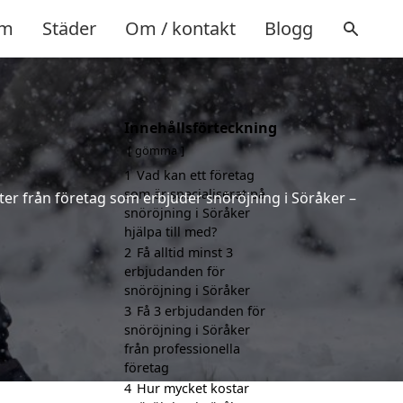
m
Städer
Om / kontakt
Blogg
Innehållsförteckning
gömma
1
Vad kan ett företag
som är specialiserat på
rter från företag som erbjuder snöröjning i Söråker –
snöröjning i Söråker
hjälpa till med?
2
Få alltid minst 3
erbjudanden för
snöröjning i Söråker
3
Få 3 erbjudanden för
snöröjning i Söråker
från professionella
företag
4
Hur mycket kostar