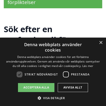
förpliktelser
Sök efter en
professionell för
×
Denna webbplats använder
snöröjning i andra
cookies
Denna webbplats använder cookies för att förbättra
städer nära Snogeröd
användarupplevelsen. Genom att använda vår webbplats samtycker
du till alla cookies i enlighet med vår cookiepolicy.
Läs mer
STRIKT NÖDVÄNDIGT
PRESTANDA
Att hålla sina vägar och uppfarter fria från
snö är viktigt för både säkerhet och
ACCEPTERA ALLA
AVVISA ALLT
tillgänglighet under vintermånaderna.
VISA DETALJER
Om du letar efter snöröjning i Snogeröd