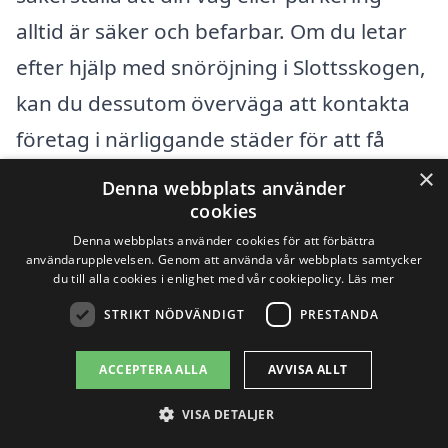
alltid är säker och befarbar. Om du letar
efter hjälp med snöröjning i Slottsskogen,
kan du dessutom överväga att kontakta
företag i närliggande städer för att få
bästa möjliga erbjudande.
×
Denna webbplats använder
cookies
Det finns flera städer i närheten av
Denna webbplats använder cookies för att förbättra
användarupplevelsen. Genom att använda vår webbplats samtycker
Slottsskogen där du kan hitta kompetenta
du till alla cookies i enlighet med vår cookiepolicy.
Läs mer
företag som erbjuder snöröjning. Här är
STRIKT NÖDVÄNDIGT
PRESTANDA
några av dessa städer:
ACCEPTERA ALLA
AVVISA ALLT
Bålsta
VISA DETALJER