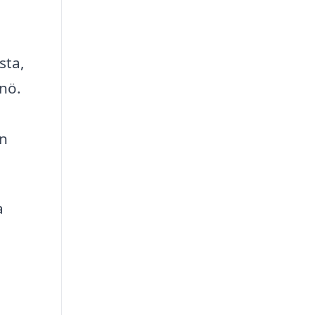
sta,
snö.
ån
a