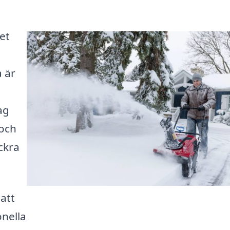
et
 är
ag
 och
ckra
 att
onella