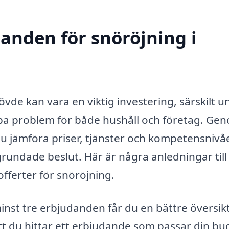
danden för snöröjning i
kövde kan vara en viktig investering, särskilt 
pa problem för både hushåll och företag. Ge
u jämföra priser, tjänster och kompetensnivåe
älgrundade beslut. Här är några anledningar till
 offerter för snöröjning.
nst tre erbjudanden får du en bättre översik
tt du hittar ett erbjudande som passar din bu