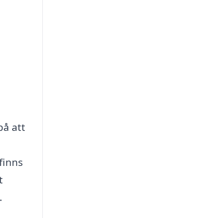
på att
finns
t
.