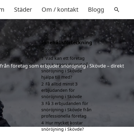
m
Städer
Om / kontakt
Blogg
Innehållsförteckning
gömma
1
Vad kan ett företag
som är specialiserat på
 från företag som erbjuder snöröjning i Skövde – direkt
snöröjning i Skövde
hjälpa till med?
2
Få alltid minst 3
erbjudanden för
snöröjning i Skövde
3
Få 3 erbjudanden för
snöröjning i Skövde från
professionella företag
4
Hur mycket kostar
snöröjning i Skövde?