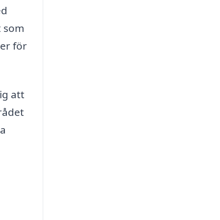
ed
t som
er för
ig att
rådet
na