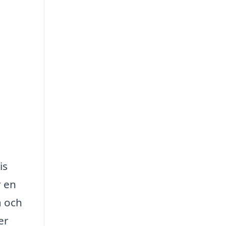
is
r en
a och
er