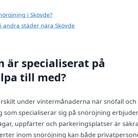
snöröjning i Skövde?
g i andra städer nära Skövde
 är specialiserat på
lpa till med?
särskilt under vintermånaderna när snöfall och 
g som specialiserar sig på snöröjning erbjude
 vägar, uppfarter och parkeringsplatser är säkr
xperter inom snöröjning kan både privatperson