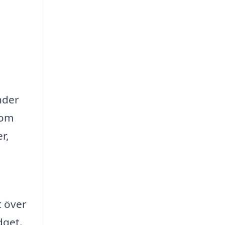
under
nom
r,
t över
dget.