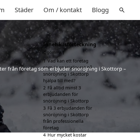
m
Städer
Om / kontakt
Blogg
Innehållsförteckning
gömma
1
Vad kan ett företag
som är specialiserat på
rter från företag som erbjuder snöröjning i Skottorp –
snöröjning i Skottorp
hjälpa till med?
2
Få alltid minst 3
erbjudanden för
snöröjning i Skottorp
3
Få 3 erbjudanden för
snöröjning i Skottorp
från professionella
företag
4
Hur mycket kostar