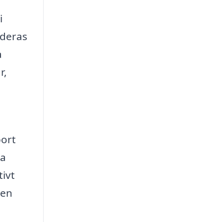
i
 deras
a
r,
port
sa
tivt
 en