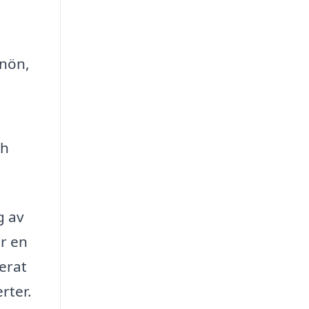
snön,
ch
g av
er en
serat
rter.