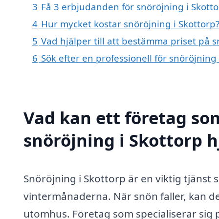
3
Få 3 erbjudanden för snöröjning i Skotto
4
Hur mycket kostar snöröjning i Skottorp
5
Vad hjälper till att bestämma priset på s
6
Sök efter en professionell för snöröjning
Vad kan ett företag som
snöröjning i Skottorp h
Snöröjning i Skottorp är en viktig tjänst 
vintermånaderna. När snön faller, kan det
utomhus. Företag som specialiserar sig 