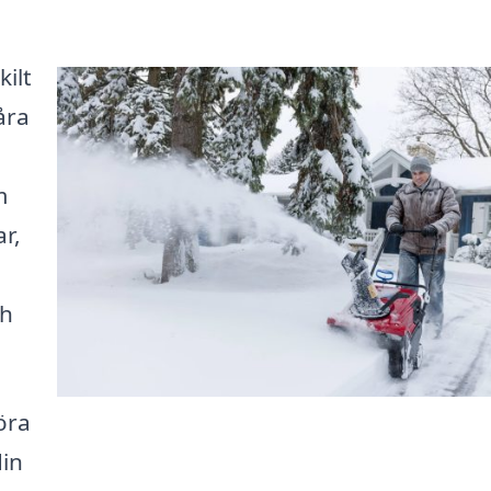
ilt
åra
m
r,
ch
öra
din