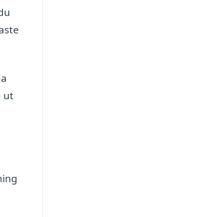
 du
gaste
na
 ut
ning