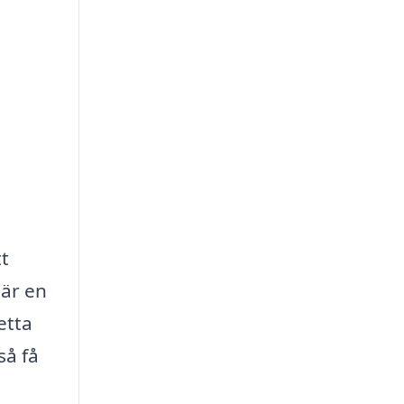
tt
 är en
etta
så få