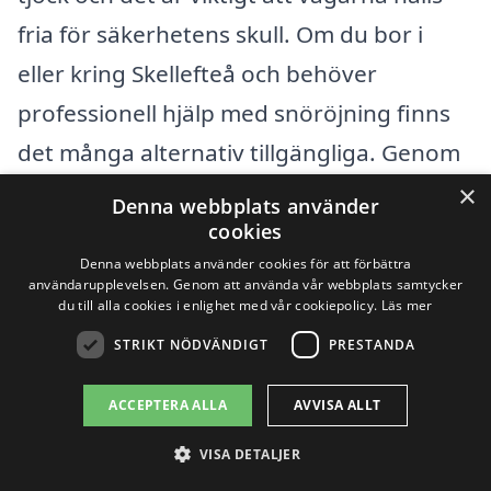
fria för säkerhetens skull. Om du bor i
eller kring Skellefteå och behöver
professionell hjälp med snöröjning finns
det många alternativ tillgängliga. Genom
vår plattform kan du enkelt få kontakt
×
Denna webbplats använder
med pålitliga företagsaktörer som
cookies
Denna webbplats använder cookies för att förbättra
erbjuder snöröjningstjänster i området.
användarupplevelsen. Genom att använda vår webbplats samtycker
du till alla cookies i enlighet med vår cookiepolicy.
Läs mer
För ökad bekvämlighet kan du också
STRIKT NÖDVÄNDIGT
PRESTANDA
överväga att kontakta företag i de
ACCEPTERA ALLA
AVVISA ALLT
närliggande städerna. Här är några
exempel på städer där du kan hitta
VISA DETALJER