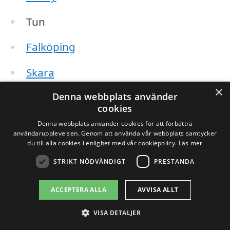
Tun
Falköping
Skara
×
Denna webbplats använder
Götaland
cookies
Länghem
Denna webbplats använder cookies för att förbättra
användarupplevelsen. Genom att använda vår webbplats samtycker
du till alla cookies i enlighet med vår cookiepolicy.
Läs mer
Häggum
STRIKT NÖDVÄNDIGT
PRESTANDA
Västra Tunhem
ACCEPTERA ALLA
AVVISA ALLT
Genom vår plattform kan du enkelt
VISA DETALJER
begära offerter från flera lokala