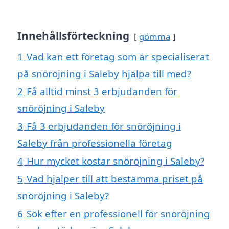
Innehållsförteckning
gömma
1
Vad kan ett företag som är specialiserat
på snöröjning i Saleby hjälpa till med?
2
Få alltid minst 3 erbjudanden för
snöröjning i Saleby
3
Få 3 erbjudanden för snöröjning i
Saleby från professionella företag
4
Hur mycket kostar snöröjning i Saleby?
5
Vad hjälper till att bestämma priset på
snöröjning i Saleby?
6
Sök efter en professionell för snöröjning