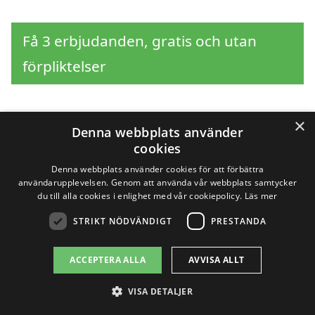
Få 3 erbjudanden, gratis och utan
förpliktelser
×
Denna webbplats använder
Sök efter en
cookies
professionell för
Denna webbplats använder cookies för att förbättra
användarupplevelsen. Genom att använda vår webbplats samtycker
du till alla cookies i enlighet med vår cookiepolicy.
Läs mer
snöröjning i andra
STRIKT NÖDVÄNDIGT
PRESTANDA
städer nära Sala
ACCEPTERA ALLA
AVVISA ALLT
VISA DETALJER
När vintern är på väg och snön börjar