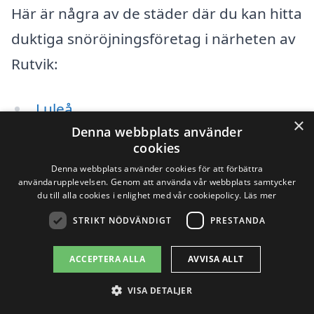
Här är några av de städer där du kan hitta
duktiga snöröjningsföretag i närheten av
Rutvik:
Luleå
×
Denna webbplats använder
Haparanda
cookies
Denna webbplats använder cookies för att förbättra
Piteå
användarupplevelsen. Genom att använda vår webbplats samtycker
du till alla cookies i enlighet med vår cookiepolicy.
Läs mer
Boden
STRIKT NÖDVÄNDIGT
PRESTANDA
Sundsvall
ACCEPTERA ALLA
AVVISA ALLT
Älvsbyn
VISA DETALJER