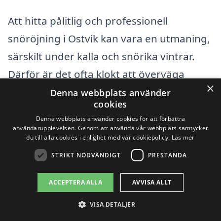
Att hitta pålitlig och professionell
snöröjning i Ostvik kan vara en utmaning,
särskilt under kalla och snörika vintrar.
Därför är det ofta klokt att överväga
×
företag i närliggande städer som också
Denna webbplats använder
cookies
erbjuder snöröjningstjänster. Genom att
Denna webbplats använder cookies för att förbättra
jämföra olika alternativ kan du hitta ett
användarupplevelsen. Genom att använda vår webbplats samtycker
du till alla cookies i enlighet med vår cookiepolicy.
Läs mer
företag som passar dina behov och
STRIKT NÖDVÄNDIGT
PRESTANDA
budget. Här är några av de städer där du
kan hitta tjänster för snöröjning:
ACCEPTERA ALLA
AVVISA ALLT
VISA DETALJER
Skelleftehamn