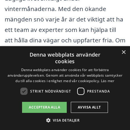
vintermånaderna. Med den ökande
mängden snö varje år är det viktigt att ha
ett team av experter som kan hjälpa till
att hålla dina vägar och uppfarter fria. Om
du letar efter snöröjning i Olshammar,
×
Denna webbplats använder
finns det flera andra närliggande städer
cookies
Denna webbplats använder cookies för att förbättra
där du också kan hitta professionella
användarupplevelsen. Genom att använda vår webbplats samtycker
tjänster. Genom att få erbjudanden från
du till alla cookies i enlighet med vår cookiepolicy.
Läs mer
olika företag kan du jämföra priser och
STRIKT NÖDVÄNDIGT
PRESTANDA
tjänster för att hitta det bästa alternativet
ACCEPTERA ALLA
AVVISA ALLT
för dina behov.
VISA DETALJER