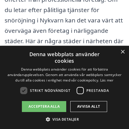
du letar efter pålitliga tjänster för
snöröjning i Nykvarn kan det vara värt att
överväga även företag i närliggande
städer. Här är några städer i närheten där
×
du också kan hitta kompetenta företag
Denna webbplats använder
cookies
som erbjuder snöröjning:
Denna webbplats använder cookies för att förbättra
användarupplevelsen. Genom att använda vår webbplats samtycker
Järna
du till alla cookies i enlighet med vår cookiepolicy.
Läs mer
STRIKT NÖDVÄNDIGT
PRESTANDA
Salem
ACCEPTERA ALLA
AVVISA ALLT
Vallentuna
VISA DETALJER
Tullinge