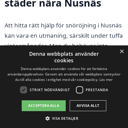
städer nära Nusnäs
Att hitta rätt hjälp för snöröjning i Nusnäs
kan vara en utmaning, särskilt under tuffa
vintermånader. Men du behöver inte
×
Denna webbplats använder
stressa, eftersom det finns flera alternativ
cookies
i närområdet. Vi på xn--snrjning-pris-
Denna webbplats använder cookies för att förbättra
användarupplevelsen. Genom att använda vår webbplats samtycker
jmbb.se är här för att hjälpa dig att hitta
du till alla cookies i enlighet med vår cookiepolicy.
Läs mer
ett pålitligt företag för snöröjning,
STRIKT NÖDVÄNDIGT
PRESTANDA
oavsett om du behöver tjänster för din
ACCEPTERA ALLA
AVVISA ALLT
privata bostad eller för ett företag.
VISA DETALJER
För att göra det enklare för dig, kan du