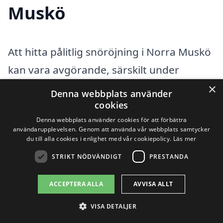
Muskö
Att hitta pålitlig snöröjning i Norra Muskö
kan vara avgörande, särskilt under
vintermånaderna när snön faller tungt
×
Denna webbplats använder
och gör vägar och gångbanor svåra att
cookies
Denna webbplats använder cookies för att förbättra
navigera. Att anlita ett professionellt
användarupplevelsen. Genom att använda vår webbplats samtycker
du till alla cookies i enlighet med vår cookiepolicy.
Läs mer
snöröjningsföretag säkerställer inte bara
STRIKT NÖDVÄNDIGT
PRESTANDA
säkerheten utan också att området hålls
tillgängligt för både boende och
ACCEPTERA ALLA
AVVISA ALLT
besökare. Oavsett om du behöver
VISA DETALJER
snöröjning för din bostad, företag eller