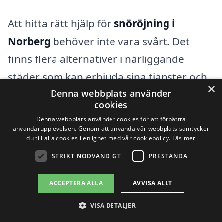
Att hitta rätt hjälp för
snöröjning i
Norberg
behöver inte vara svårt. Det
finns flera alternativer i närliggande
städer som kan erbjuda sina tjänster och
×
Denna webbplats använder
säkerställa att din driveway, trottoar eller
cookies
parkering hålls fri från snö och is. Genom
Denna webbplats använder cookies för att förbättra
vår plattform, xn--snrjning-pris-jmbb.se,
användarupplevelsen. Genom att använda vår webbplats samtycker
du till alla cookies i enlighet med vår cookiepolicy.
Läs mer
kan du enkelt söka och jämföra olika
STRIKT NÖDVÄNDIGT
PRESTANDA
företag som är specialiserade på
snöröjning i ditt område. Här är några av
ACCEPTERA ALLA
AVVISA ALLT
de städer som ligger i närheten av
VISA DETALJER
Norberg där du kan hitta professionella