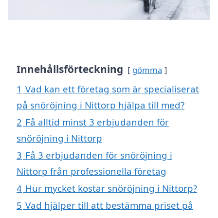
Innehållsförteckning
gömma
1
Vad kan ett företag som är specialiserat
på snöröjning i Nittorp hjälpa till med?
2
Få alltid minst 3 erbjudanden för
snöröjning i Nittorp
3
Få 3 erbjudanden för snöröjning i
Nittorp från professionella företag
4
Hur mycket kostar snöröjning i Nittorp?
5
Vad hjälper till att bestämma priset på