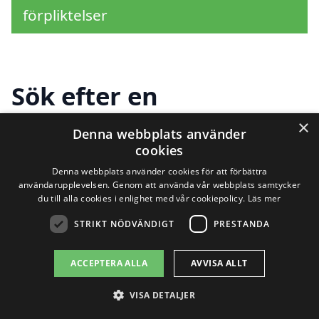
förpliktelser
Sök efter en
professionell för
×
Denna webbplats använder
cookies
snöröjning i andra
Denna webbplats använder cookies för att förbättra
städer nära Nittorp
användarupplevelsen. Genom att använda vår webbplats samtycker
du till alla cookies i enlighet med vår cookiepolicy.
Läs mer
STRIKT NÖDVÄNDIGT
PRESTANDA
Att hitta pålitlig snöröjning i Nittorp kan
ACCEPTERA ALLA
AVVISA ALLT
vara avgörande, särskilt under
VISA DETALJER
vintermånaderna när snön faller tungt.