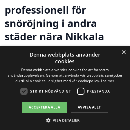
professionell för
snöröjning i andra
städer nära Nikkala
×
Denna webbplats använder
Att hitta pålitlig snöröjning i Nikkala kan
cookies
vara en utmaning, särskilt under
Denna webbplats använder cookies för att förbättra
användarupplevelsen. Genom att använda vår webbplats samtycker
vintermånaderna när snöfallsnivåerna
du till alla cookies i enlighet med vår cookiepolicy.
Läs mer
kan bli betydande. För att underlätta
STRIKT NÖDVÄNDIGT
PRESTANDA
processen och säkerställa att du får den
ACCEPTERA ALLA
AVVISA ALLT
bästa hjälp med snöröjningen, kan det
vara värt att överväga företag som även
VISA DETALJER