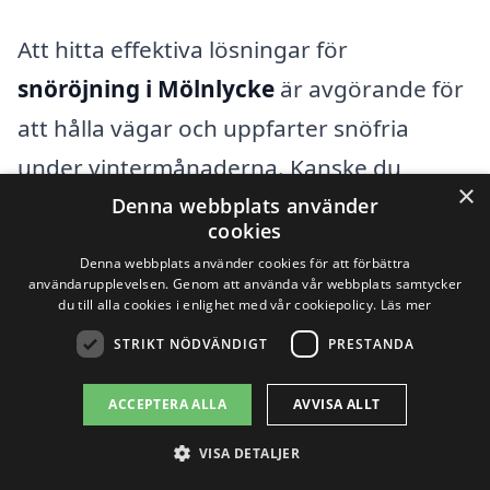
Att hitta effektiva lösningar för
snöröjning i Mölnlycke
är avgörande för
att hålla vägar och uppfarter snöfria
under vintermånaderna. Kanske du
×
undrar över alternativen i
Denna webbplats använder
cookies
grannkommunerna? För att underlätta
Denna webbplats använder cookies för att förbättra
din sökning har vi sammanställt en lista
användarupplevelsen. Genom att använda vår webbplats samtycker
du till alla cookies i enlighet med vår cookiepolicy.
Läs mer
över städer i närheten där du kan hitta
STRIKT NÖDVÄNDIGT
PRESTANDA
skickliga företag som erbjuder
snöröjningstjänster. Dessa inkluderar
ACCEPTERA ALLA
AVVISA ALLT
bland annat Partille,
Härryda
,
Landvetter
,
VISA DETALJER
Zenith,
Öjersjö
, Mölndal,
Kungsbacka
,