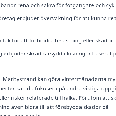
gbanor rena och säkra för fotgängare och cykli
öretag erbjuder övervakning för att kunna re
 tak för att förhindra belastning eller skador.
g erbjuder skräddarsydda lösningar baserat 
ing i Marbystrand kan göra vintermånaderna my
perter kan du fokusera på andra viktiga uppgif
eller risker relaterade till halka. Förutom att 
ning även bidra till att förebygga skador på