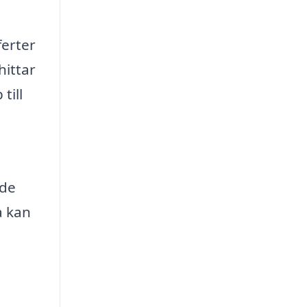
ferter
hittar
till
.
åde
a kan