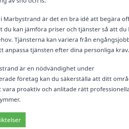
g av snö och is.
 i Marbystrand är det en bra idé att begära of
tt du kan jämföra priser och tjänster så att du 
ehov. Tjänsterna kan variera från engångsjobb 
tt anpassa tjänsten efter dina personliga krav
ystrand är en nödvändighet under
erade företag kan du säkerställa att ditt omr
t vara proaktiv och anlitade rätt professionell
ekymmer.
iktelser