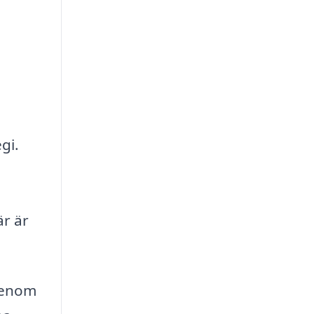
gi.
är är
 Genom