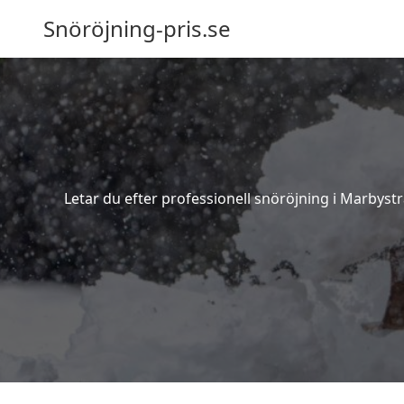
Snöröjning-pris.se
Letar du efter professionell snöröjning i Marbyst