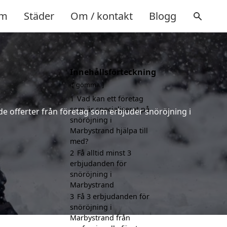
m
Städer
Om / kontakt
Blogg
Innehållsförteckning
gömma
1
Vad kan ett företag
som är specialiserat på
de offerter från företag som erbjuder snöröjning i
snöröjning i
Marbystrand hjälpa till
med?
2
Få alltid minst 3
erbjudanden för
snöröjning i
Marbystrand
3
Få 3 erbjudanden för
snöröjning i
Marbystrand från