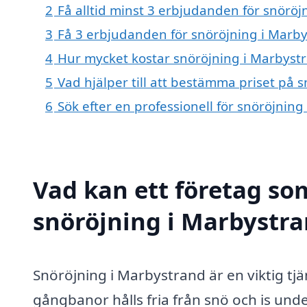
2
Få alltid minst 3 erbjudanden för snörö
3
Få 3 erbjudanden för snöröjning i Marby
4
Hur mycket kostar snöröjning i Marbyst
5
Vad hjälper till att bestämma priset på 
6
Sök efter en professionell för snöröjnin
Vad kan ett företag som
snöröjning i Marbystra
Snöröjning i Marbystrand är en viktig tjä
gångbanor hålls fria från snö och is unde