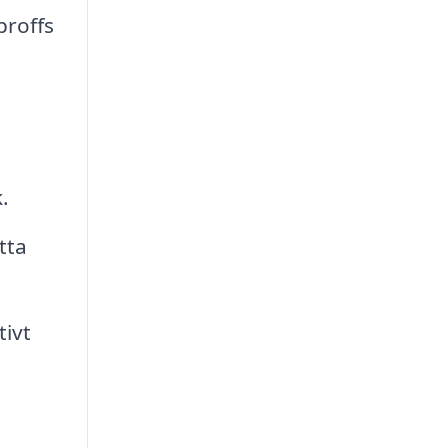
proffs
.
tta
tivt