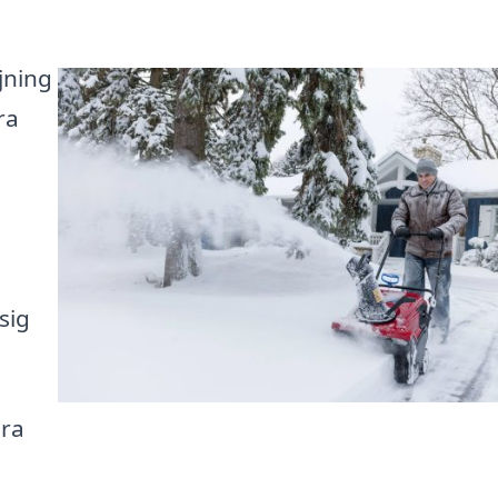
öjning
ra
sig
ära