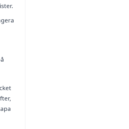
ster.
agera
på
cket
ter,
skapa