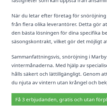
fastigheter som kan uppstå från ansamlin
När du letar efter företag för snöröjning
från flera olika leverantörer. Detta gör a
den bästa lösningen för dina specifika b
säsongskontrakt, vilket gör det möjligt a
Sammanfattningsvis, snöröjning i Marb
vintermånaderna. Med hjälp av specialis
hålls säkert och lättillgängligt. Genom at
du njuta av vintern utan krångel och b
Få 3 erbjudanden, gratis och utan förpl