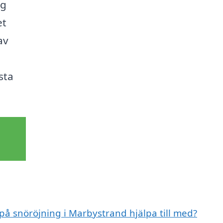
ig
et
av
sta
 på snöröjning i Marbystrand hjälpa till med?