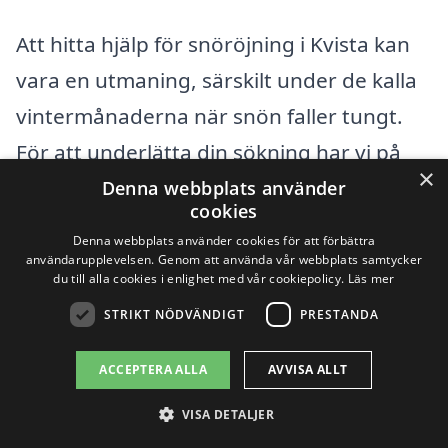
Att hitta hjälp för snöröjning i Kvista kan
vara en utmaning, särskilt under de kalla
vintermånaderna när snön faller tungt.
För att underlätta din sökning har vi på
×
xn--snrjning-pris-jmbb.se skapat en
Denna webbplats använder
cookies
plattform där du enkelt kan jämföra olika
Denna webbplats använder cookies för att förbättra
företag som erbjuder tjänster inom
användarupplevelsen. Genom att använda vår webbplats samtycker
du till alla cookies i enlighet med vår cookiepolicy.
Läs mer
snöröjning. Vi förstår hur viktigt det är att
STRIKT NÖDVÄNDIGT
PRESTANDA
snabbt få bort snön från uppfarten,
gångvägar och andra områden, så att du
ACCEPTERA ALLA
AVVISA ALLT
kan fortsätta med dina dagliga aktiviteter
VISA DETALJER
utan hinder.