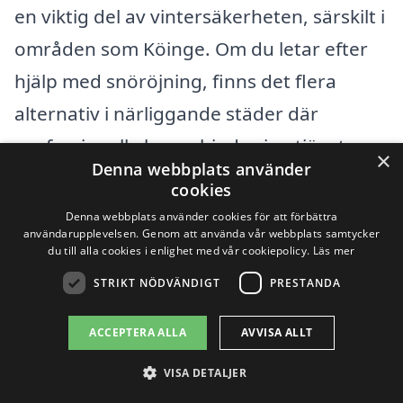
en viktig del av vintersäkerheten, särskilt i
områden som Köinge. Om du letar efter
hjälp med snöröjning, finns det flera
alternativ i närliggande städer där
professionella kan erbjuda sina tjänster.
×
Denna webbplats använder
Genom att anlita en expertröjare kan du
cookies
säkerställa att snön tas om hand på ett
Denna webbplats använder cookies för att förbättra
användarupplevelsen. Genom att använda vår webbplats samtycker
effektivt och säkert sätt.
du till alla cookies i enlighet med vår cookiepolicy.
Läs mer
STRIKT NÖDVÄNDIGT
PRESTANDA
För att hitta det bästa erbjudandet på
snöröjning i Köinge, kan det vara värt att
ACCEPTERA ALLA
AVVISA ALLT
överväga företag från följande städer:
VISA DETALJER