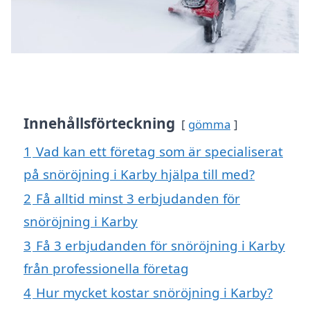
Innehållsförteckning
gömma
1
Vad kan ett företag som är specialiserat
på snöröjning i Karby hjälpa till med?
2
Få alltid minst 3 erbjudanden för
snöröjning i Karby
3
Få 3 erbjudanden för snöröjning i Karby
från professionella företag
4
Hur mycket kostar snöröjning i Karby?