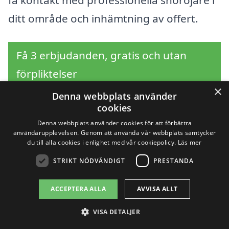
få kontakt med professionella snöröjare i
ditt område och inhämtning av offert.
Få 3 erbjudanden, gratis och utan
förpliktelser
×
Denna webbplats använder
cookies
Denna webbplats använder cookies för att förbättra
Sök efter en
användarupplevelsen. Genom att använda vår webbplats samtycker
du till alla cookies i enlighet med vår cookiepolicy.
Läs mer
professionell för
STRIKT NÖDVÄNDIGT
PRESTANDA
snöröjning i andra
ACCEPTERA ALLA
AVVISA ALLT
städer nära Karby
VISA DETALJER