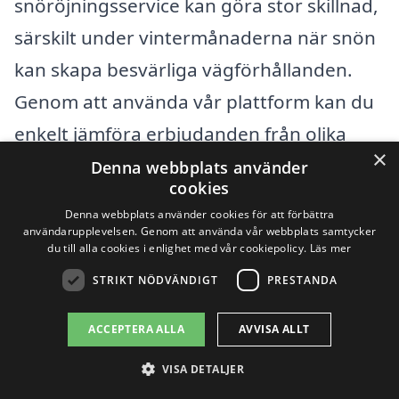
snöröjningsservice kan göra stor skillnad,
särskilt under vintermånaderna när snön
kan skapa besvärliga vägförhållanden.
Genom att använda vår plattform kan du
enkelt jämföra erbjudanden från olika
×
företag som erbjuder snöröjningstjänster.
Denna webbplats använder
cookies
Denna webbplats använder cookies för att förbättra
Några av de städer som ligger nära
användarupplevelsen. Genom att använda vår webbplats samtycker
du till alla cookies i enlighet med vår cookiepolicy.
Läs mer
Jungfrusund, och där du kan hitta
STRIKT NÖDVÄNDIGT
PRESTANDA
professionella snöröjningstjänster,
inkluderar:
ACCEPTERA ALLA
AVVISA ALLT
VISA DETALJER
Ekerö