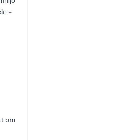
miljö
ln –
ett om