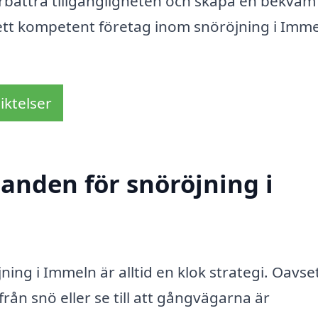
rbättra tillgängligheten och skapa en bekväm 
ån ett kompetent företag inom snöröjning i Imme
iktelser
danden för snöröjning i
ing i Immeln är alltid en klok strategi. Oavs
från snö eller se till att gångvägarna är