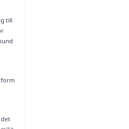
 till
ör
 kund
ttform
 det