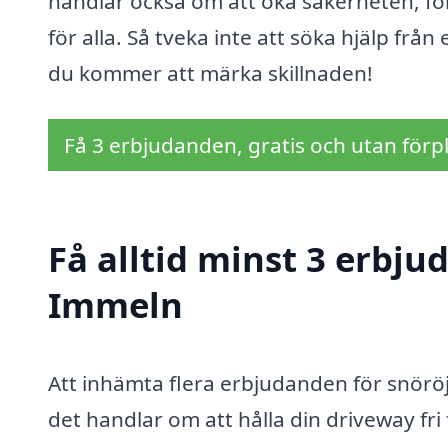
handlar också om att öka säkerheten, fö
för alla. Så tveka inte att söka hjälp fr
du kommer att märka skillnaden!
Få 3 erbjudanden, gratis och utan förpl
Få alltid minst 3 erbju
Immeln
Att inhämta flera erbjudanden för snöröjn
det handlar om att hålla din driveway fri 