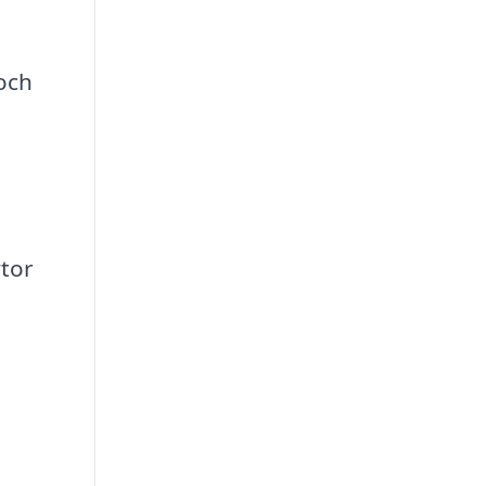
 och
ytor