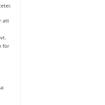
eter.
 att
vt.
e för
a: