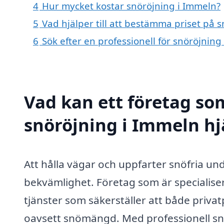
4
Hur mycket kostar snöröjning i Immeln?
5
Vad hjälper till att bestämma priset på 
6
Sök efter en professionell för snöröjnin
Vad kan ett företag som
snöröjning i Immeln hj
Att hålla vägar och uppfarter snöfria un
bekvämlighet. Företag som är specialis
tjänster som säkerställer att både privat
oavsett snömängd. Med professionell sn