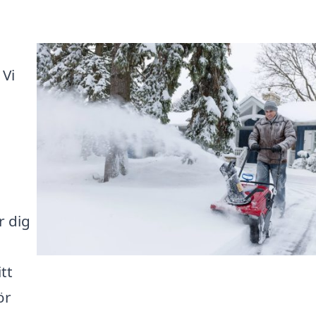
 Vi
u
r dig
tt
ör