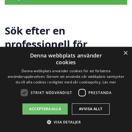
Sök efter en
professionell för
×
snöröjning i andra
Denna webbplats använder
cookies
städer nära Idkerberget
Denna webbplats använder cookies för att förbättra
användarupplevelsen. Genom att använda vår webbplats samtycker
du till alla cookies i enlighet med vår cookiepolicy.
Läs mer
STRIKT NÖDVÄNDIGT
PRESTANDA
Att hitta pålitlig snöröjning i Idkerberget
kan vara en utmaning, särskilt under de
ACCEPTERA ALLA
AVVISA ALLT
kalla vintermånaderna. Det är här vår
VISA DETALJER
plattform,
snöröjning-pris-jmbb.se
,