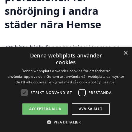
snöröjning i andra
städer nära Hemse
Att hitta hjälp för snöröjning i Hemse är
×
Denna webbplats använder
viktigt, särskilt under vintermånaderna
cookies
när snön kan skapa stora utmaningar för
Denna webbplats använder cookies för att förbättra
användarupplevelsen. Genom att använda vår webbplats samtycker
både boende och företag. För att
du till alla cookies i enlighet med vår cookiepolicy.
Läs mer
säkerställa att din väg, uppfart eller även
STRIKT NÖDVÄNDIGT
PRESTANDA
gångväg blir ordentligt röjd är det en god
ACCEPTERA ALLA
AVVISA ALLT
idé att anlita professionella. Det finns
flera alternativ att överväga i närliggande
VISA DETALJER