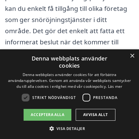
kan du enkelt få tillgång till olika företag
som ger snöröjningstjänster i ditt
område. Det gör det enkelt att fatta ett
informerat beslut när det kommer till
valet av rätt snöröjare.
×
Denna webbplats använder
cookies
Få 3 erbjudanden, gratis och utan
Denna webbplats använder cookies för att förbättra
användarupplevelsen. Genom att använda vår webbplats samtycker
förpliktelser
du till alla cookies i enlighet med vår cookiepolicy.
Läs mer
STRIKT NÖDVÄNDIGT
PRESTANDA
ACCEPTERA ALLA
AVVISA ALLT
Sök efter en
VISA DETALJER
professionell för